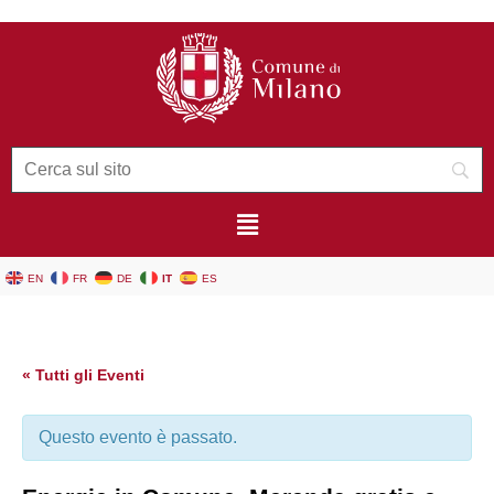
EN
FR
DE
IT
ES
« Tutti gli Eventi
Questo evento è passato.