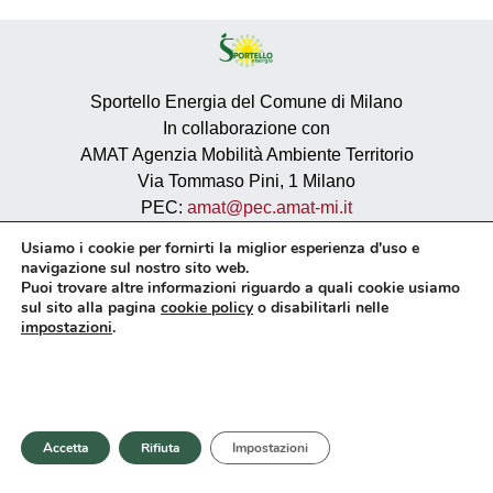
Sportello Energia del Comune di Milano
In collaborazione con
AMAT Agenzia Mobilità Ambiente Territorio
Via Tommaso Pini, 1 Milano
PEC:
amat@pec.amat-mi.it
P.IVA 12908910156
Usiamo i cookie per fornirti la miglior esperienza d'uso e
navigazione sul nostro sito web.
Privacy
Puoi trovare altre informazioni riguardo a quali cookie usiamo
sul sito alla pagina
cookie policy
o disabilitarli nelle
Cookie policy
impostazioni
.
Sito istituzionale AMAT
Dichiarazione di accessibilità
Meccanismo di feedback
Accetta
Rifiuta
Impostazioni