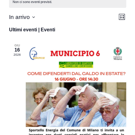
Non ci sono eventi previsti.
Vist
Eve
In arrivo
Lista
Seleziona
Vis
Nav
la
Ultimi eventi | Eventi
data.
Nav
GIU
16
2026