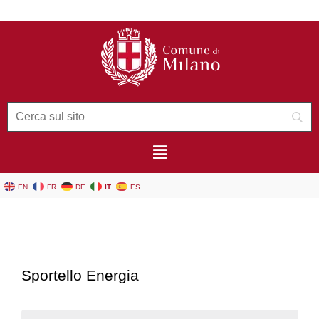
contenuto
EN
FR
DE
IT
ES
Sportello Energia