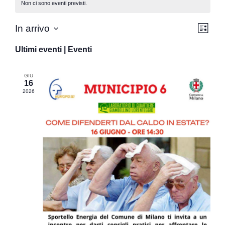
Non ci sono eventi previsti.
Vist
Eve
In arrivo
Lista
Seleziona
Vis
Nav
la
Ultimi eventi | Eventi
data.
Nav
GIU
16
2026