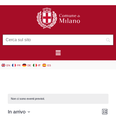
contenuto
EN
FR
DE
IT
ES
Non ci sono eventi previsti.
Vist
Eve
In arrivo
Lista