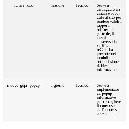
rc::a e rc::c
sessione
Tecnico
Serve a
distinguere tra
umani e robot,
utile al sito per
rendere validi i
rapporti
sull’uso da
parte degli
utenti
attraverso la
verifica
reCaptcha
presente nei
moduli di
sottomissione
richiesta
informazione
moove_gdpr_popup
1 giorno
Tecnico
Serve a
implementare
un popup
informativo
per raccogliere
il consenso
dell’utente sui
cookie.