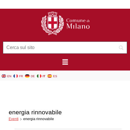
contenuto
EN
FR
DE
IT
ES
energia rinnovabile
Eventi
energia rinnovabile