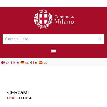
contenuto
EN
FR
DE
IT
ES
CERcaMI
Eventi
CERcaMI