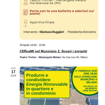
28 Aprile-18:00
-
19:00
CERcaMI nel Municipio 2. Scopri i progetti
Teatro Trotter - Mariangela Melato
Via Giacosa 46, Milano
FEB
17
2026