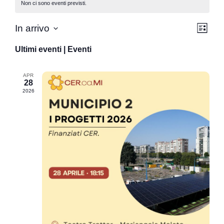
Non ci sono eventi previsti.
Vist
Eve
In arrivo
Lista
Seleziona
Vis
Nav
la
Ultimi eventi | Eventi
data.
Nav
APR
28
2026