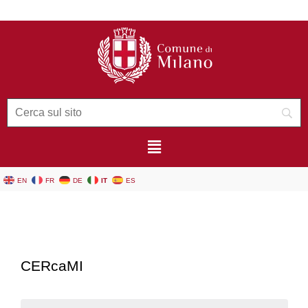
contenuto
EN
FR
DE
IT
ES
CERcaMI