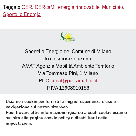
Taggato
CER
,
CERcaMI
,
energia rinnovabile
,
Municipio
,
Sportello Energia
Sportello Energia del Comune di Milano
In collaborazione con
AMAT Agenzia Mobilità Ambiente Territorio
Via Tommaso Pini, 1 Milano
PEC:
amat@pec.amat-mi.it
P.IVA 12908910156
Privacy
Usiamo i cookie per fornirti la miglior esperienza d'uso e
navigazione sul nostro sito web.
Cookie policy
Puoi trovare altre informazioni riguardo a quali cookie usiamo
Sito istituzionale AMAT
sul sito alla pagina
cookie policy
o disabilitarli nelle
Dichiarazione di accessibilità
impostazioni
.
Meccanismo di feedback