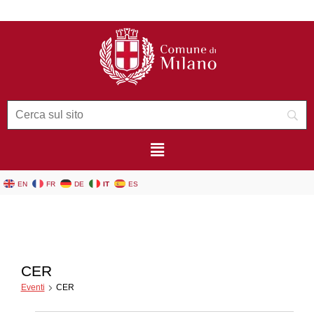
contenuto
EN
FR
DE
IT
ES
CER
Eventi
CER