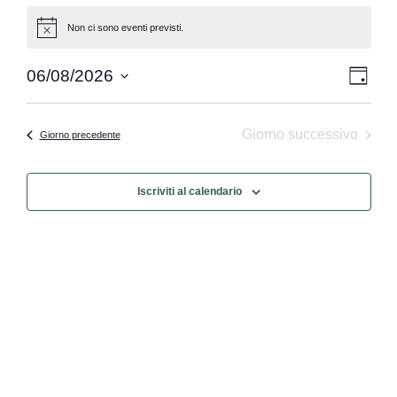
Non ci sono eventi previsti.
Notice
Vist
Eve
06/08/2026
Giorno
Seleziona
Vis
Nav
la
data.
Nav
Giorno successivo
Giorno precedente
Iscriviti al calendario