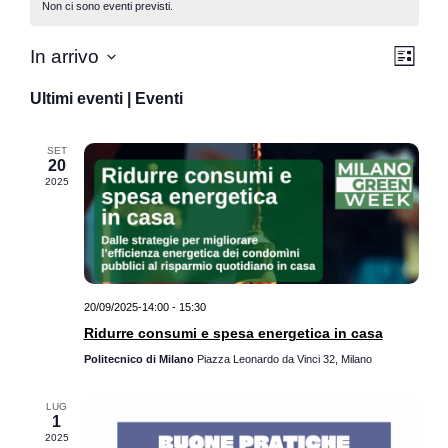
Non ci sono eventi previsti.
Vist
Eve
In arrivo
Lista
Seleziona
Vis
Nav
la
Ultimi eventi | Eventi
data.
Nav
SET
20
2025
20/09/2025-14:00
-
15:30
Ridurre consumi e spesa energetica in casa
Politecnico di Milano
Piazza Leonardo da Vinci 32, Milano
LUG
1
2025