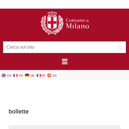
contenuto
EN
FR
DE
IT
ES
bollette