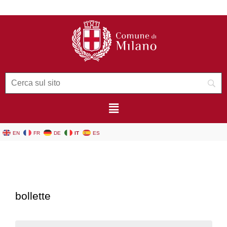
contenuto
EN
FR
DE
IT
ES
bollette