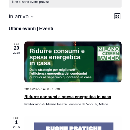
Non ci sono eventi previsti.
Vist
Eve
In arrivo
Lista
Seleziona
Vis
Nav
la
Ultimi eventi | Eventi
data.
Nav
SET
20
2025
20/09/2025-14:00
-
15:30
Ridurre consumi e spesa energetica in casa
Politecnico di Milano
Piazza Leonardo da Vinci 32, Milano
LUG
1
2025