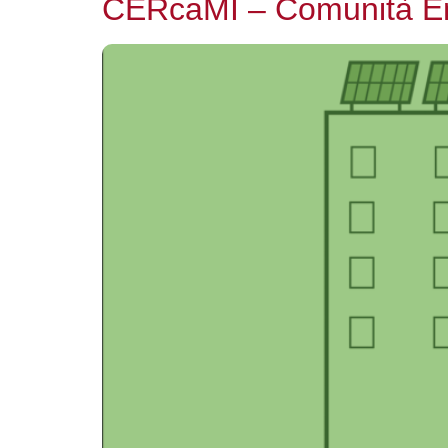
CERcaMI – Comunità Ene