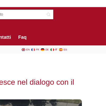
tatti
Faq
EN
FR
DE
IT
ES
esce nel dialogo con il