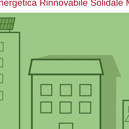
rgetica Rinnovabile Solidale 