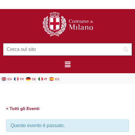
EN
FR
DE
IT
ES
« Tutti gli Eventi
Questo evento è passato.