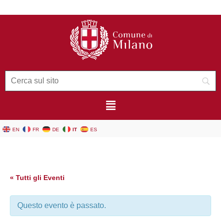
EN
FR
DE
IT
ES
« Tutti gli Eventi
Questo evento è passato.