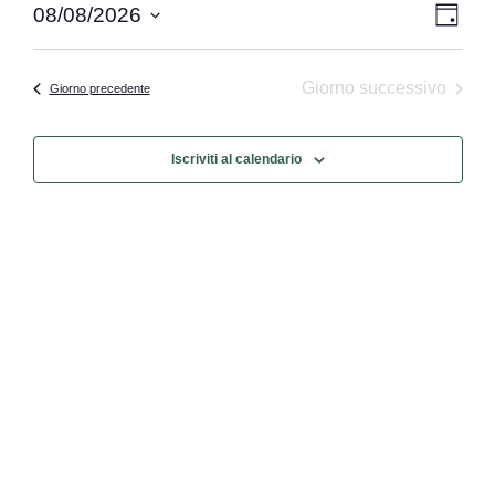
Vist
Eve
08/08/2026
Giorno
Seleziona
Vis
Nav
la
data.
Nav
Giorno successivo
Giorno precedente
Iscriviti al calendario