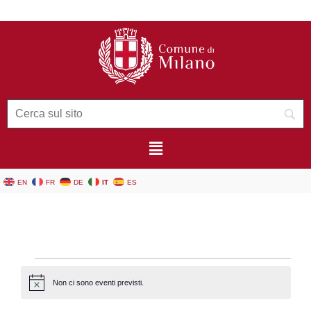
contenuto
EN
FR
DE
IT
ES
Non ci sono eventi previsti.
Notice