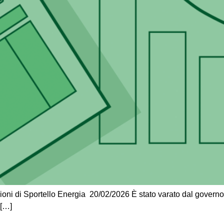
zioni di Sportello Energia 20/02/2026 È stato varato dal govern
 […]