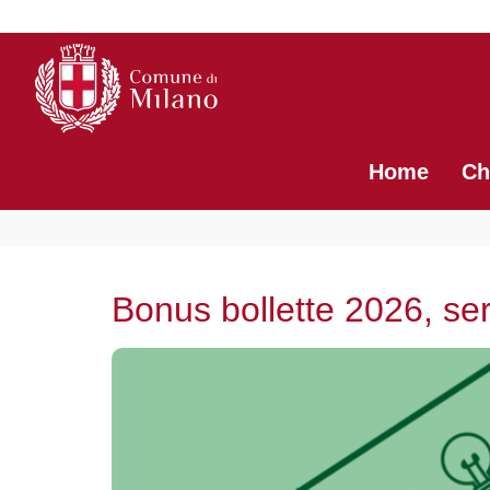
contenuto
Home
Ch
Bonus bollette 2026, ser