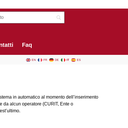
tatti
Faq
EN
FR
DE
IT
ES
sistema in automatico al momento dell’inserimento
le da alcun operatore (CURIT, Ente o
est’ultimo.