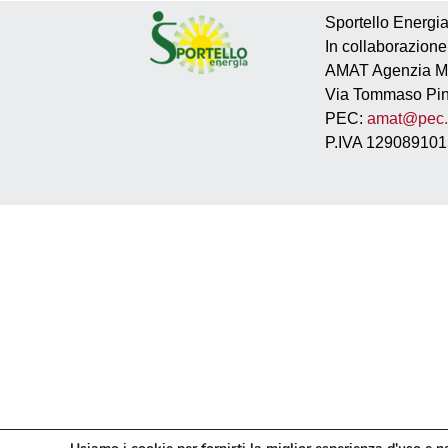
Sportello Energi
In collaborazion
AMAT Agenzia Mob
Via Tommaso Pini
PEC:
amat@pec.a
P.IVA 12908910