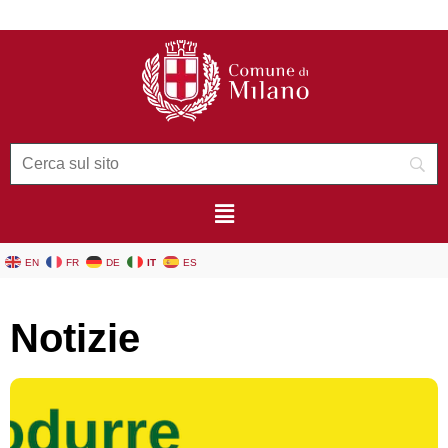
contenuto
EN
FR
DE
IT
ES
Notizie